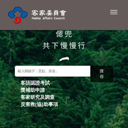
進入內容區塊
搜
尋
客語認證考試
獎補助申請
關鍵字搜尋
客家研究及調查
災害救(協)助事項