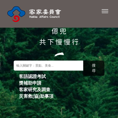
進入內容區塊
搜
尋
客語認證考試
獎補助申請
關鍵字搜尋
客家研究及調查
災害救(協)助事項