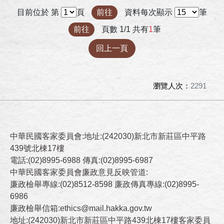
目前位於 第
頁
前往
資料每次顯示
筆
前往
頁數 1/1 共有
1
筆
回上一頁
瀏覽人次：
2291
中華民國客家委員會:地址:(242030)新北市新莊區中平路
439號北棟17樓
電話:(02)8995-6988 傳真:(02)8995-6987
中華民國客家委員會廉政意見反映管道:
廉政檢舉專線:(02)8512-8598 廉政傳真專線:(02)8995-
6986
廉政檢舉信箱:ethics@mail.hakka.gov.tw
地址:(242030)新北市新莊區中平路439北棟17樓客家委員