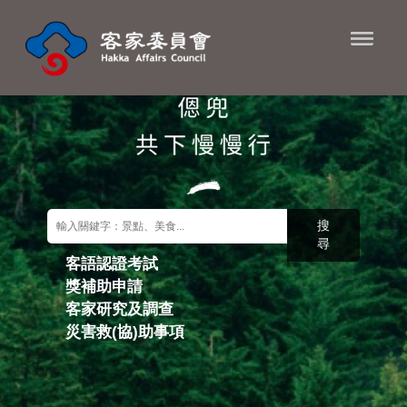
進入內容區塊
搜
尋
客語認證考試
獎補助申請
關鍵字搜尋
客家研究及調查
災害救(協)助事項