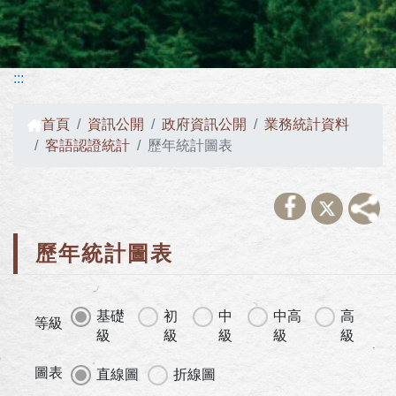
:::
首頁
資訊公開
政府資訊公開
業務統計資料
客語認證統計
歷年統計圖表
歷年統計圖表
基礎
初
中
中高
高
等級
級
級
級
級
級
圖表
直線圖
折線圖