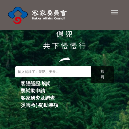
進入內容區塊
搜
尋
客語認證考試
獎補助申請
關鍵字搜尋
客家研究及調查
災害救(協)助事項