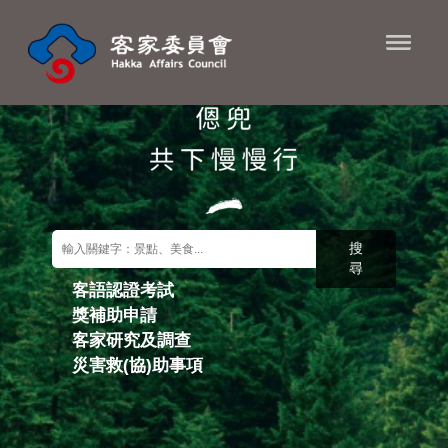
進入內容區塊
搜
尋
客語認證考試
獎補助申請
關鍵字搜尋
客家研究及調查
災害救(協)助事項