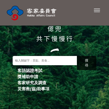
進入內容區塊
搜
尋
客語認證考試
獎補助申請
關鍵字搜尋
客家研究及調查
災害救(協)助事項