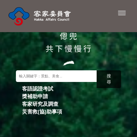
進入內容區塊
搜
尋
客語認證考試
獎補助申請
關鍵字搜尋
客家研究及調查
災害救(協)助事項