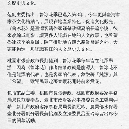
文歷史與文化。
范副主委指出，魯冰花季已邁入第
8
年，今年更與臺灣客
家茶文化館結合，展現在地產業特色，促進文化觀光。
《魯冰花》是臺灣客籍作家鍾肇政撰寫的長篇小說，後
來改編成電影，讓更多人認識在地的人文故事，也希望
魯冰花季的舉辦，除了推動地方觀光產業發展之外，大
家能夠進一步認識客庄的人文歷史與文化。
桃園市張善政市長則提到，魯冰花季每年皆在龍潭舉
辦，因為《魯冰花》作者鍾肇政就是龍潭人，魯冰花不
僅是龍潭的代表，也是客家的代表，象徵著「純潔」與
「希望」，歡迎民眾趁著春暖花開時前來賞花。
包括范副主委、桃園市長張善政、桃園市政府客家事務
局局長范姜泰基、臺北市政府客家事務委員會主委周羿
希、新北市政府客家事務局局長劉冠吟、農業部水保署
臺北分署副分署長蘇怡維及立法委員呂玉玲等皆出席今
日的開幕活動。