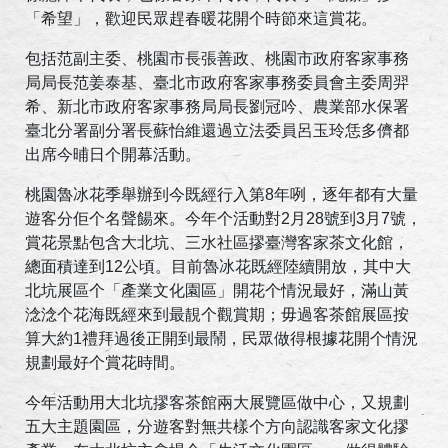
「希望」，歡迎民眾趕春暖花開个時節來這賞花。
包括范副主委、桃園市長張善政、桃園市政府客家事務
局局長范姜泰基、臺北市政府客家事務委員會主委周羿
希、新北市政府客家事務局局長劉冠吟、農業部水保署
臺北分署副分署長蘇怡維還過立法委員呂玉玲恁多儕都
出席今晡日个開幕活動。
桃園魯冰花季舉辦到今既經行入第
8
年咧，逐年都有大量
遊客分佢个名聲餳來。今年个活動對
2
月
28
號到
3
月
7
號，
賞花景點包含大北坑、三水社區摎臺灣客家茶文化館，
總面積達到
12
公頃。目前魯冰花既經陸續開放，其中大
北坑展區个「產業文化園區」開花个情況最好，滿山黃
淰淰个花海既經來到最靚个觀賞期；毋過客茶館展區按
算大約
1
禮拜過後正開到最鬧，民眾做得根據花開个情況
規劃最好个賞花時間。
今年活動用大北坑摎客茶館兩大展覽區做中心，又規劃
五大主題園區，分遊客對無共樣个方向認識客家文化摎