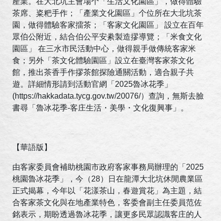
產業。在大北坑主會場个「生活文化園區」，做得體驗
茶席、粢粑手作；「產業文化園區」个位所在大北坑茶
園，做得體驗客家擂茶；「客家文化園區」 設立在百年
眾伯公附近，結合伯公平安絭製造摎導覽；「米食文化
園區」 在三水市民活動中心，做得親手做傳統客家米
食；另外「茶文化體驗園區」設立在臺灣客家茶文化
館，推出茶香手作摎茶館探險通關活動，適合親子共
遊。詳細情形請到活動官網「
2025
魯冰花季」
(https://hakkadata.tycg.gov.tw/20076/
）查詢，無斯去臉
書尋「魯冰花季
-
客庄生活・美學・文化復興事」。
【華語版】
由客家委員會補助桃園市政府客家事務局辦理的「
2025
桃園魯冰花季」，今（
28
）日在龍潭大北坑休閒農業區
正式揭幕，今年以「花漾茶山，春遊賞花」為主題，結
合客家茶文化與在地產業特色，客委會副主任委員范佐
銘表示，期盼透過魯冰花季，讓更多民眾認識客庄的人