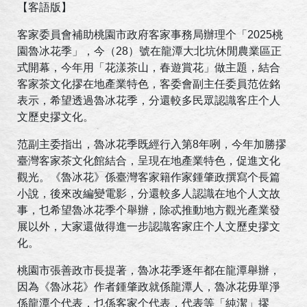
【客語版】
客家委員會補助桃園市政府客家事務局辦理个「
2025
桃
園魯冰花季」，今（
28
）號在龍潭大北坑休閒農業區正
式開幕，今年用「花漾茶山，春遊賞花」做主題，結合
客家茶文化摎在地產業特色，客委會副主任委員范佐銘
表示，希望透過魯冰花季，分還較多民眾認識客庄个人
文歷史摎文化。
范副主委指出，魯冰花季既經行入第
8
年咧，今年加勝摎
臺灣客家茶文化館結合，呈現在地產業特色，促進文化
觀光。《魯冰花》係臺灣客家籍作家鍾肇政撰寫个長篇
小說，後來改編變電影，分還較多人認識在地个人文故
事，乜希望魯冰花季个舉辦，除忒推動地方觀光產業發
展以外，大家還做得進一步認識客家庄个人文歷史摎文
化。
桃園市張善政市長提著，魯冰花季逐年都在龍潭舉辦，
因為《魯冰花》作者鍾肇政就係龍潭人，魯冰花毋單淨
係龍潭个代表，乜係客家个代表，代表等「純潔」摎