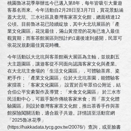
桃園魯冰花季舉辦迄今已邁入第
8
年，每年皆吸引大量遊
客慕名而來。今年活動自
2
月
28
日至
3
月
7
日，賞花景點涵
蓋大北坑、三水社區及臺灣客家茶文化館，總面積達
12
公頃。目前魯冰花已陸續綻放，其中大北坑展區的「產
業文化園區」花況最佳，滿山黃澄澄的花海已進入最佳
觀賞期；而客茶館展區則預計約
1
週後達到盛開，民眾可
依花況規劃最佳賞花時機。
今年活動以大北坑與客茶館兩大展區為主軸，並規劃五
大主題園區，讓遊客從不同面向認識客家文化與產業。
在大北坑主會場的「生活文化園區」，可體驗茶席、粢
粑手作；「產業文化園區」位於大北坑茶園，能體驗客
家擂茶；「客家文化園區」 設置於百年眾伯公附近，結
合伯公平安絭製作及導覽；「米食文化園區」 於三水市
民活動中心，可親手製作傳統客家米食；而「茶文化體
驗園區」則設於臺灣客家茶文化館，推出茶香手作與茶
館探險闖關活動，適合親子共遊。詳情請至活動官網
「
2025
魯冰花季」
(https://hakkadata.tycg.gov.tw/20076/
）查詢，或至臉書