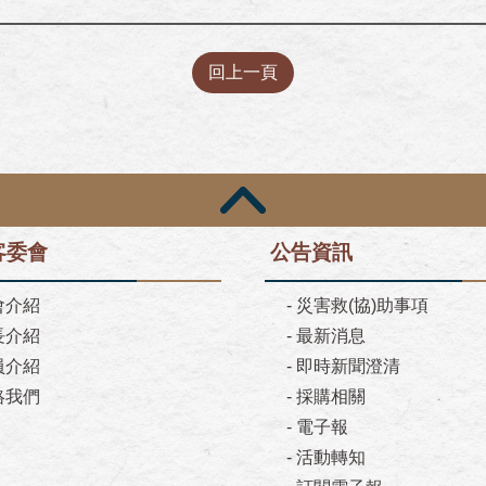
回上一頁
客委會
公告資訊
會介紹
-
災害救(協)助事項
長介紹
-
最新消息
員介紹
-
即時新聞澄清
絡我們
-
採購相關
-
電子報
-
活動轉知