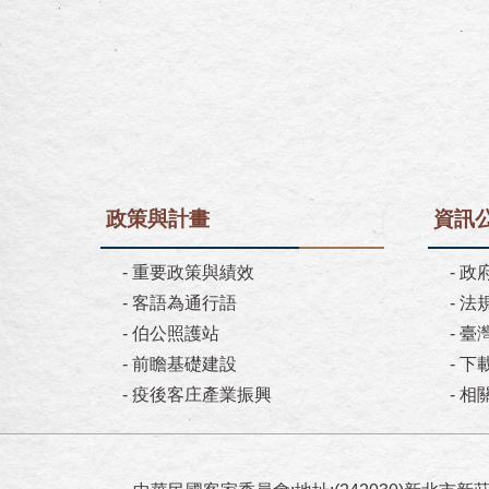
政策與計畫
資訊
-
重要政策與績效
-
政
-
客語為通行語
-
法
-
伯公照護站
-
臺
-
前瞻基礎建設
-
下
-
疫後客庄產業振興
-
相