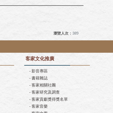
瀏覽人次：
389
客家文化推廣
-
影音專區
-
書籍雜誌
-
客家相關社團
-
客家研究及調查
-
客家貢獻獎得獎名單
-
客家音樂