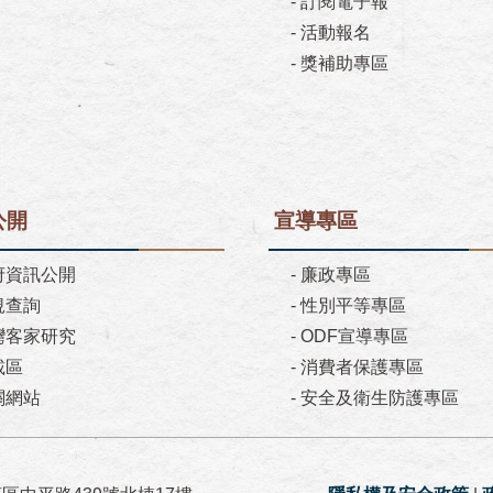
-
訂閱電子報
-
活動報名
-
獎補助專區
公開
宣導專區
府資訊公開
-
廉政專區
規查詢
-
性別平等專區
灣客家研究
-
ODF宣導專區
載區
-
消費者保護專區
關網站
-
安全及衛生防護專區