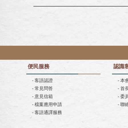
便民服務
認識
-
客語認證
-
本
-
常見問答
-
首
-
意見信箱
-
委
-
檔案應用申請
-
聯
-
客語通譯服務