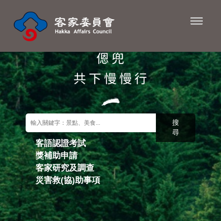
進入內容區塊
搜
尋
客語認證考試
獎補助申請
關鍵字搜尋
客家研究及調查
災害救(協)助事項