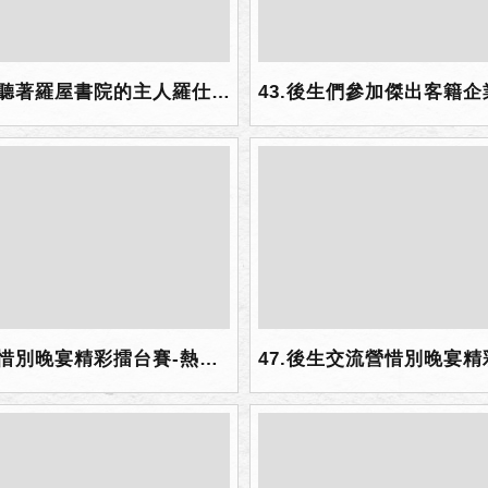
42.聽著羅屋書院的主人羅仕龍先生，向後生介紹羅屋的建築與故事，在書院前合影留念.jpg
46.惜別晚宴精彩擂台賽-熱情獻唱.jpg