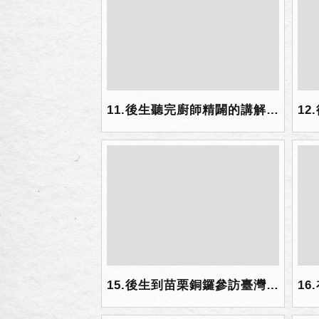
11.後生聽完廚師精闢的講解料理步驟與方法後，端出一道道美味.jpg
15.後生到苗栗銅鑼參訪臺灣客家文化館.jpg