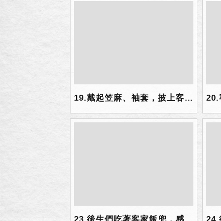
19.戴起笠麻、袖套，披上客家花布頭巾，腰繫小竹簍.jpg
23.後生們吃著客家飯兜，感受客家美食精髓.jpg