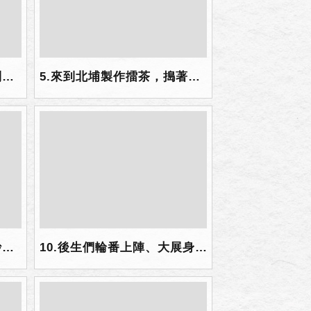
4.許多後生們是第一次來到北埔金廣福，聽了老師講解古蹟的故事，收穫滿滿！.png
5.來到北埔製作擂茶，搗著花生、芝麻、南瓜子、松子，淋上擂茶，喝起來香又濃郁！.png
9.後生們親手製作客家小炒與客家香菇炒粄條.jpg
10.後生們輪番上陣、大展身手，親手炒出一道道美味客家料理.jpg