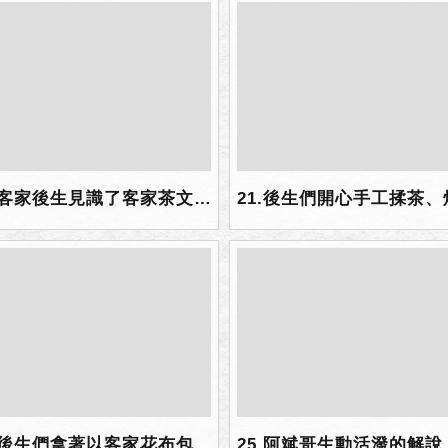
20.客家後生見識了客家茶文化與產業，還有後生唱起客家山歌、跳起採茶舞蹈，令人驚艷，採茶現場氣氛相當歡樂！.jpg
24.後生們拿著以客家花布包裹的飯兜，盡歡喜啊！.jpg