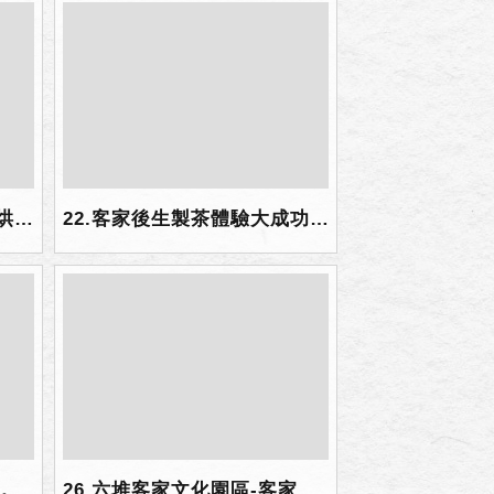
21.後生們開心手工揉茶、烘茶，製作專屬於自己的手摘茶.jpg
22.客家後生製茶體驗大成功！.png
25.阿斌哥生動活潑的解說，後生走訪忠義祠、天后宮以及昌黎祠，聽著傳統客家建築的特色以及祭祀文化，津津有味.jpg
26.六堆客家文化園區-客家後生發揮創意平拍.jpg