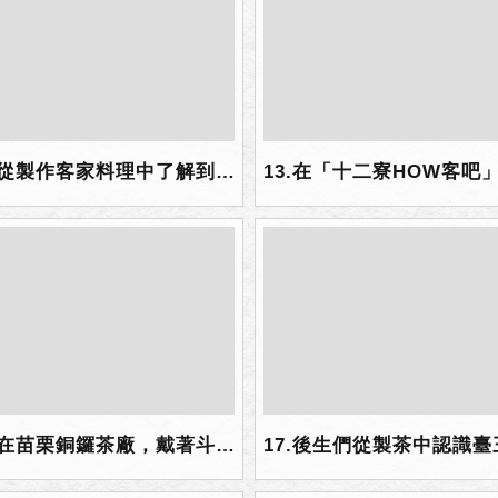
12.從製作客家料理中了解到客家美食文化.jpg
16.在苗栗銅鑼茶廠，戴著斗笠、腰繫竹簍，體驗客家採茶生活！.jpg