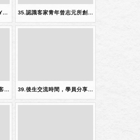
34.寓教於樂的美濃紙傘DIY課程，傘傘繽紛.jpg
35.認識客家青年曾志元所創立的可可事業.jpg
38.至國家戲劇院觀賞榮興客家採茶劇團演出年度新戲「可待」，團員們從入座、看戲、到與演員大合照，都充滿驚喜.jpg
39.後生交流時間，學員分享心得.jpg