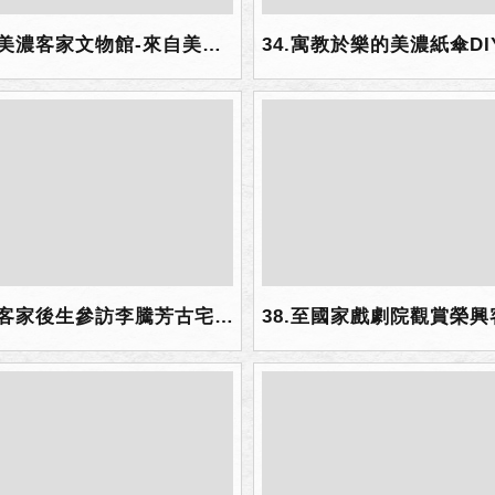
33.美濃客家文物館-來自美國的客家後生認真畫客家.jpg
37.客家後生參訪李騰芳古宅，隨著導覽老師穿梭於四合院的禾埕、公廳、長輩房、灶下，感受客家先人的生活型態.jpg