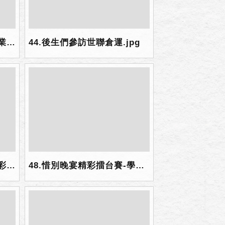
43.後生們參加傑出客籍企業家座談與參訪世聯倉運.jpg
44.後生們參訪世聯倉運.jpg
47.後生交流營惜別晚宴精彩擂台賽.jpg
48.惜別晚宴精彩擂台賽-學員陶醉高歌.jpg