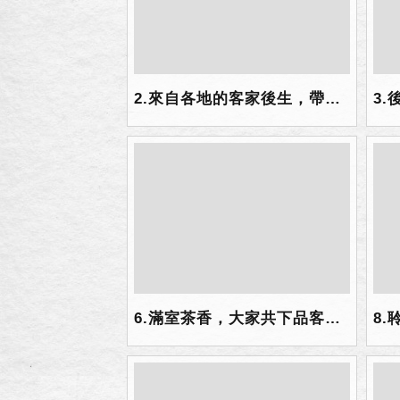
2.來自各地的客家後生，帶著期待的心參加「2019海內外客家後生交流營」始業典禮.jpg
6.滿室茶香，大家共下品客家.png