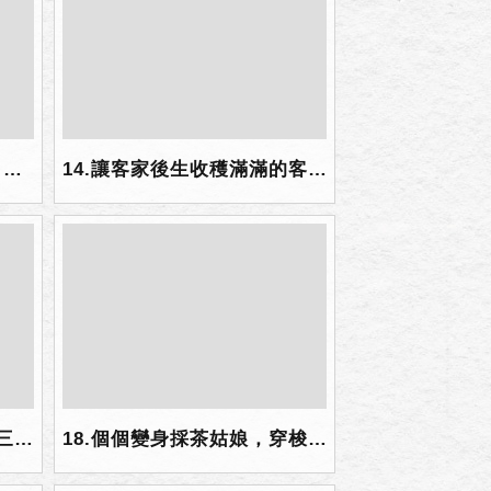
13.在「十二寮HOW客吧」裡，三位客家優秀返鄉後生徐健智先生、張書榕小姐及黃文詣先生分別與大家分享返鄉創業的歷程.jpg
14.讓客家後生收穫滿滿的客家青年返鄉創業座談.jpg
17.後生們從製茶中認識臺三線客家茶文化.jpg
18.個個變身採茶姑娘，穿梭於茶園，親手摘起一心二葉，.png