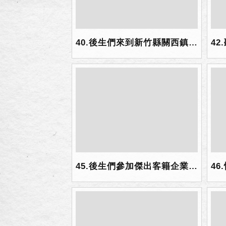
40.後生們來到新竹縣關西鎮東安古橋.jpg
45.後生們參加傑出客籍企業家座談與參訪世聯倉運大合影.jpg