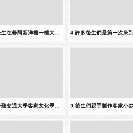
3.後生在姜阿新洋樓一樓大廳席地而坐，聆聽陳板老師講解臺灣客家演變、客家族群對臺灣的影響.png
8.聆聽交通大學客家文化學院羅副院長的解說，了解忠孝堂及新瓦屋周邊的歷史淵源.png