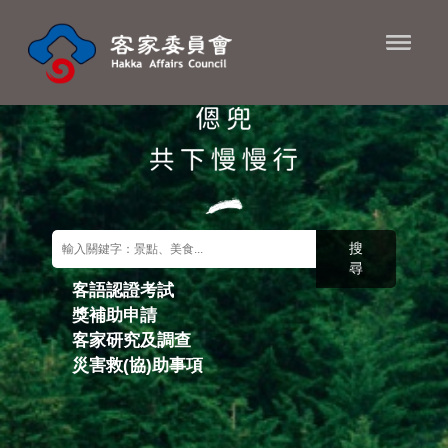
進入內容區塊
搜
尋
客語認證考試
獎補助申請
關鍵字搜尋
客家研究及調查
災害救(協)助事項