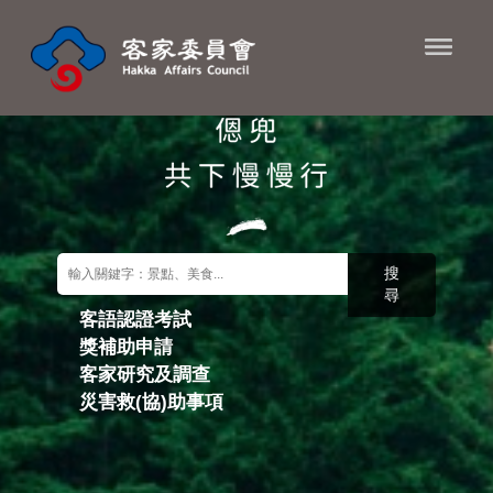
進入內容區塊
搜
尋
客語認證考試
獎補助申請
關鍵字搜尋
客家研究及調查
災害救(協)助事項