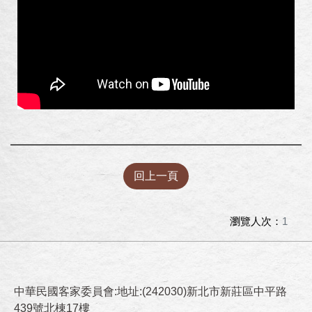
回上一頁
瀏覽人次：
1
中華民國客家委員會:地址:(242030)新北市新莊區中平路
439號北棟17樓