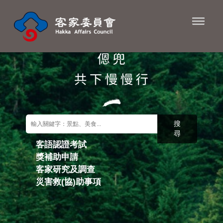
進入內容區塊
搜
尋
客語認證考試
獎補助申請
關鍵字搜尋
客家研究及調查
災害救(協)助事項