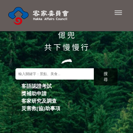
進入內容區塊
搜
尋
客語認證考試
獎補助申請
關鍵字搜尋
客家研究及調查
災害救(協)助事項