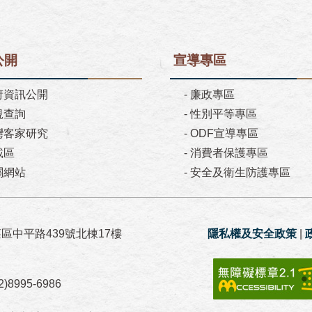
公開
宣導專區
府資訊公開
-
廉政專區
規查詢
-
性別平等專區
灣客家研究
-
ODF宣導專區
載區
-
消費者保護專區
關網站
-
安全及衛生防護專區
莊區中平路439號北棟17樓
隱私權及安全政策
|
8995-6986