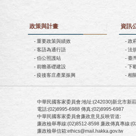
政策與計畫
資訊
-
重要政策與績效
-
政
-
客語為通行語
-
法
-
伯公照護站
-
臺
-
前瞻基礎建設
-
下
-
疫後客庄產業振興
-
相
中華民國客家委員會:地址:(242030)新北市新
電話:(02)8995-6988 傳真:(02)8995-6987
中華民國客家委員會廉政意見反映管道:
廉政檢舉專線:(02)8512-8598 廉政傳真專線:(02)
廉政檢舉信箱:ethics@mail.hakka.gov.tw