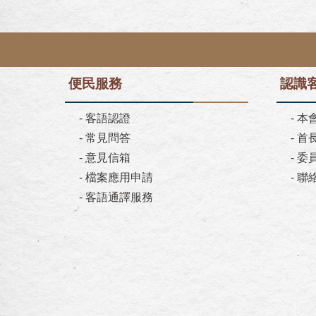
便民服務
認識
-
客語認證
-
本
-
常見問答
-
首
-
意見信箱
-
委
-
檔案應用申請
-
聯
-
客語通譯服務