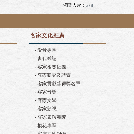
瀏覽人次：
378
客家文化推廣
-
影音專區
-
書籍雜誌
-
客家相關社團
-
客家研究及調查
-
客家貢獻獎得獎名單
-
客家音樂
-
客家文學
-
客家影視
-
客家表演團隊
-
桐花專區
-
客庄在地記憶