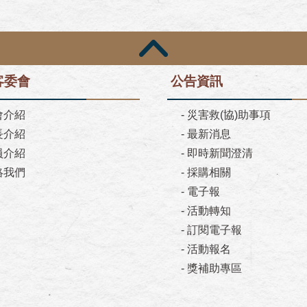
客委會
公告資訊
會介紹
-
災害救(協)助事項
長介紹
-
最新消息
員介紹
-
即時新聞澄清
絡我們
-
採購相關
-
電子報
-
活動轉知
-
訂閱電子報
-
活動報名
-
獎補助專區