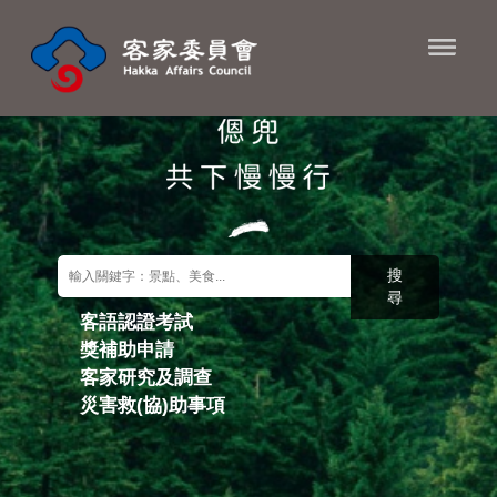
進入內容區塊
搜
尋
客語認證考試
獎補助申請
關鍵字搜尋
客家研究及調查
災害救(協)助事項