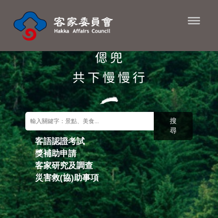
進入內容區塊
搜
尋
客語認證考試
獎補助申請
關鍵字搜尋
客家研究及調查
災害救(協)助事項