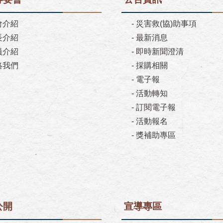
會介紹
-
災害救(協)助事項
長介紹
-
最新消息
員介紹
-
即時新聞澄清
絡我們
-
採購相關
-
電子報
-
活動轉知
-
訂閱電子報
-
活動報名
-
獎補助專區
公開
宣導專區