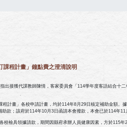
校訂課程計畫」鐘點費之澄清說明
會指出接獲代課教師陳情，客家委員會「114學年度客語結合十
課程計畫」各校申請計畫，均於114年8月29日核定補助金額
款；該府於114年10月3日函請本會撥款，本會已於114年1
日請各校檢具領據請款，期間因縣府承辦人員健康因素，方於115年