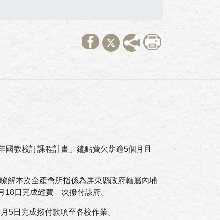
二年國教校訂課程計畫」鐘點費欠薪逾5個月且
。據瞭解本次全產會所指係為屏東縣政府轄屬內埔
1月18日完成經費一次撥付該府。
2月5日完成撥付款項至各校作業。