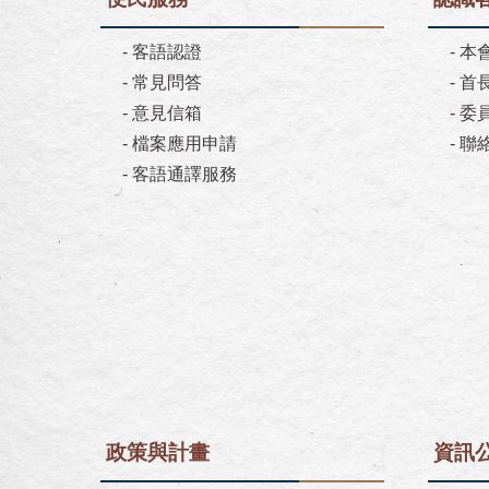
-
客語認證
-
本
-
常見問答
-
首
-
意見信箱
-
委
-
檔案應用申請
-
聯
-
客語通譯服務
政策與計畫
資訊