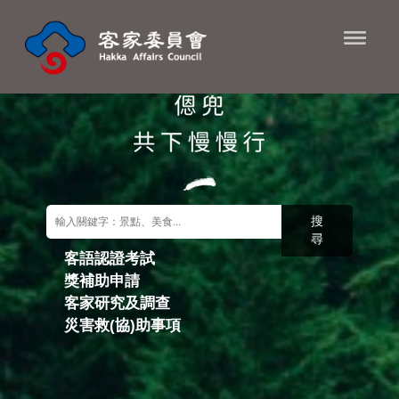
進入內容區塊
搜
尋
客語認證考試
獎補助申請
關鍵字搜尋
客家研究及調查
災害救(協)助事項