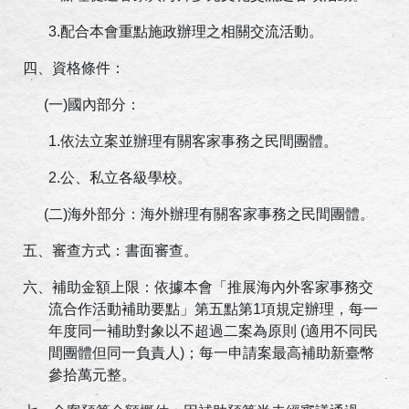
3.
配合本會重點施政辦理之相關交流活動。
四、資格條件：
(
一
)
國內部分：
1.
依法立案並辦理有關客家事務之民間團體。
2.
公、私立各級學校。
(
二
)
海外部分：海外辦理有關客家事務之民間團體。
五、審查方式：書面審查。
六、補助金額上限：依據本會「推展海內外客家事務交
流合作活動補助要點」第五點第
1
項規定辦理，每一
年度同一補助對象以不超過二案為原則
(
適用不同民
間團體但同一負責人
)
；每一申請案最高補助新臺幣
參拾萬元整。