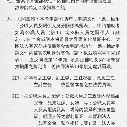
七、全案預算金額概估：因補助預算尚未經審議通過，
故未能確定全案預算金額。
八、民間團體向本會申請補助時，申請文件「應」檢附
「公職人員及關係人身分關係揭露表」。申請補助者
如為公職人員（註
1
）或公職人員之關係人（註
2
），向本會或受本會監督之客家文化發展中心、財
團法人客家公共傳播基金會申請補助前，應主動於申
請文件內據實表明身分關係（請下載並填寫事前揭露
表），違反同法第
14
條第
1
項禁止補助及第
2
項未據
實揭露之規定者，將依同法第
18
條規定處以罰鍰。
註
1
：如本會之主委、副主委、主任秘書、政風主任、
主計主任、…或監督本會之立法委員等。
註
2
：如公職人員之配偶；公職人員之二親等內親屬如
父母、兄弟姐妹、女婿…等；公職人員本
人及其配偶及其二親等內親屬所擔任董監
事、經理人等之營利事業、非營利法人
（如基金會、私立學校…等）及非法人團