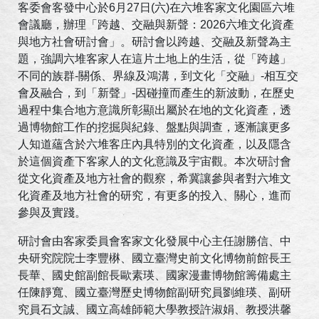
客委會客發中心於6月27日(六)在六堆客家文化園區六堆
會議廳，辦理「跨越、交融與新聲：2026六堆文化資產
與地方社會研討會」。研討會以跨越、交融及新聲為主
題，強調六堆客家人在這片土地上的生活，從「跨越」
不同的族群-關係、界線及鴻溝，到文化「交融」-相互交
會及融合，到「新聲」-因碰撞而產生的新波動，在歷史
過程中集合地方意識所彰顯出屬於在地的文化資產，透
過博物館工作的挖掘與紀錄、盤點與調查，逐漸讓更多
人知道蘊含於六堆客庄內具特別的文化資產，以及隱含
於這個資產下客家人的文化意識及宇宙觀。本次研討會
從文化資產及地方社會的觀察，希冀讓參與者對六堆文
化資產及地方社會的研究，有更多的投入、關心，進而
參與及實踐。
研討會由客家委員會客家文化發展中心主任謝勝信、中
央研究院院士李豐楙、國立臺灣史前文化博物前館長王
長華、國史館副館長歐素瑛、國家漫畫博物館籌備處主
任陳靜寬、國立臺灣歷史博物館副研究員劉維瑛、副研
究員石文誠、國立高雄師範大學教授許淑娟、教授洪馨