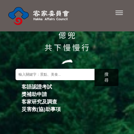
進入內容區塊
搜
尋
客語認證考試
獎補助申請
關鍵字搜尋
客家研究及調查
災害救(協)助事項