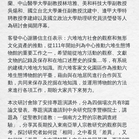
蘭、中山醫學大學副教授林培雅、美和科技大學副教授
吳煬和、國立台北大學兼任副教授沈建中、逢甲大學特
聘教授李建緯以及國立政治大學助理研究員洪瑩發等人
為研討會揭開序幕。
客發中心謝勝信主任表示：六堆地方社會的觀察和無形
文化資產的推動，從111年開始列為中心推動六堆生態博
物館的重要工作之一，希望能從地方活動的觀察、文獻
文物的記錄及保存和在地口述歷史的採集…等，有系統
的建構六堆地方知識。而六堆客家文化園區作為推動六
堆生態博物館的平臺，藉由與在地居民進行合作與互
動，共同來保存及挖掘在地知識，並運用博物館的方法
來進行各項工作，期盼大家共下來努力。
本次研討會除了安排專題演講外，分為四個場次共有8篇
論文發表。專題演講邀請到中央研究院李豐楙院士，講
題為「從聖教到道教：一個南方之野的宗教調查經
驗」，分享其長期投入東南亞華人宗教研究的觀察與思
考，探討研究者如何從「相同」之中看見「差異」，又