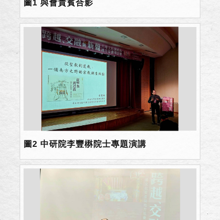
圖1 與會貴賓合影
圖2 中研院李豐楙院士專題演講