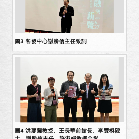
圖3 客發中心謝勝信主任致詞
圖4 洪馨蘭教授、王長華前館長、李豐楙院
士、謝勝信主任、許淑娟教授合影