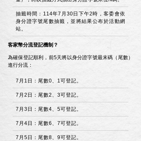
抽籤時間：
114
年
7
月
30
日下午
2
時，客委會依
身分證字號尾數抽籤，並將結果公布於活動網
站。
客家幣分流登記機制？
為確保登記順利，前
5
天將以身分證字號最末碼（尾數）
進行分流：
7
月
1
日：尾數
0
、
1
可登記。
7
月
2
日：尾數
2
、
3
可登記。
7
月
3
日：尾數
4
、
5
可登記。
7
月
4
日：尾數
6
、
7
可登記。
7
月
5
日：尾數
8
、
9
可登記。