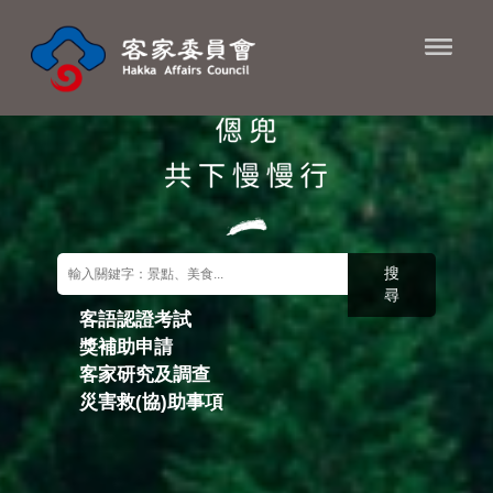
進入內容區塊
搜
尋
客語認證考試
獎補助申請
關鍵字搜尋
客家研究及調查
災害救(協)助事項