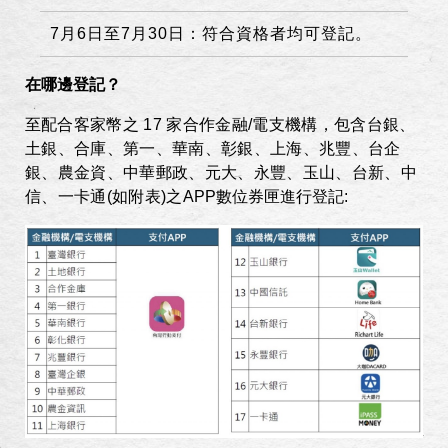
7
月
6
日至
7
月
30
日：符合資格者均可登記。
在哪邊登記？
至
配合客家幣之
17
家合作金融
/
電支機構，包含台銀、
土銀、合庫、第一、華南、彰銀、上海、兆豐、台企
銀、農金資、中華郵政、元大、永豐、玉山、台新、中
信、一卡通
(
如附表
)
之
APP
數位券匣進行登記
: