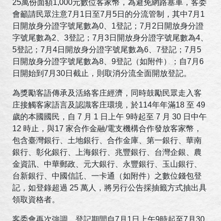
25萬份面額1,000元數位客家幣，為避免網路塞車，客委
會籲請民眾注意7月1日至7月5日的分流管制，其中7月1
日開放身分證字號尾數為0、1登記；7月2日開放身分證
字號尾數為2、3登記；7月3日開放身分證字號尾數為4、
5登記；7月4日開放身分證字號尾數為6、7登記；7月5
日開放身分證字號尾數為8、9登記（如附件）；自7月6
日開始到7月30日截止，則取消分流全面開放登記。
為獎勵客語傳承及活絡客庄經濟，同時鼓勵民眾走入客
庄接觸客家語言及認識客庄環境，於114年年滿18 至 49
歲的本國國民，自 7 月 1 日上午 9時起至 7 月 30 日中午
12 時止，與17 家合作金融/電支機構合作發放客家幣，
包含臺灣銀行、土地銀行、合作金庫、第一銀行、華南
銀行、彰化銀行、上海銀行、兆豐銀行、台灣企銀、農
金資訊、中華郵政、元大銀行、永豐銀行、玉山銀行、
台新銀行、中國信託、一卡通（如附件）之數位錢包登
記，如登錄超過 25 萬人，將另行公告採抽籤方式抽出具
領取資格者。
客委會再次強調，登記期間自7月1日上午9時起至7月30