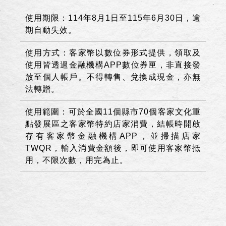
使用期限：
114
年
8
月
1
日至
115
年
6
月
30
日，逾
期自動失效。
使用方式：客家幣以數位券形式提供，領取及
使用皆透過金融機構
APP
數位券匣，非直接發
放至個人帳戶。不得轉售、兌換成現金，亦無
法轉贈。
使用範圍：可於全國
11
個縣市
70
個客家文化重
點發展區之客家幣特約店家消費，結帳時開啟
存有客家幣金融機構
APP
，並掃描店家
TWQR
，輸入消費金額後，即可使用客家幣抵
用，不限次數，用完為止。