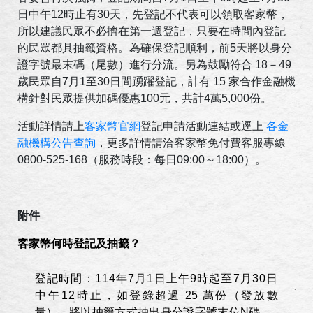
日中午12時止有30天，先登記不代表可以領取客家幣，
所以建議民眾不必擠在第一週登記，只要在時間內登記
的民眾都具抽籤資格。為確保登記順利，前5天將以身分
證字號最末碼（尾數）進行分流。另為鼓勵符合 18－49
歲民眾自7月1至30日間踴躍登記，計有 15 家合作金融機
構針對民眾提供加碼優惠100元，共計4萬5,000份。
活動詳情請上
客家幣官網
登記申請活動連結或逕上
各金
融機構公告查詢
，更多詳情請洽客家幣免付費客服專線
0800-525-168（服務時段：每日09:00～18:00）。
附件
客家幣何時登記及抽籤？
登記時間：
114
年
7
月
1
日上午
9
時
起
至
7
月
30
日
中午
12
時止
，
如登錄超過
25
萬份（發放數
量），將以抽籤方式抽出身分證字號末位
N
碼。