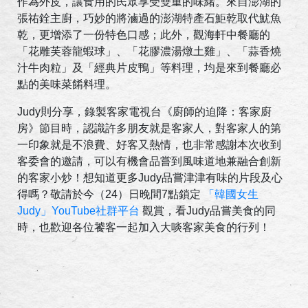
作為外皮，讓食用的民眾享受雙重的味緒。來自澎湖的
張祐銓主廚，巧妙的將滷過的澎湖特產石鮔乾取代魷魚
乾，更增添了一份特色口感；此外，觀海軒中餐廳的
「花雕芙蓉龍蝦球」、「花膠濃湯燉土雞」、「蒜香燒
汁牛肉粒」及「經典片皮鴨」等料理，均是來到餐廳必
點的美味菜餚料理。
Judy則分享，錄製客家電視台《廚師的迫降：客家廚
房》節目時，認識許多朋友就是客家人，對客家人的第
一印象就是不浪費、好客又熱情，也非常感謝本次收到
客委會的邀請，可以有機會品嘗到風味道地兼融合創新
的客家小炒！想知道更多Judy品嘗津津有味的片段及心
得嗎？敬請於今（24）日晚間7點鎖定
「韓國女生
Judy」YouTube社群平台
觀賞，看Judy品嘗美食的同
時，也歡迎各位饕客一起加入大啖客家美食的行列！