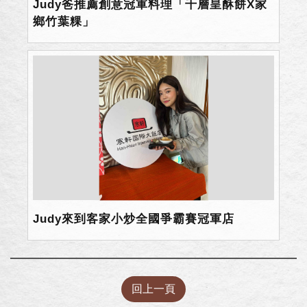
Judy爸推薦創意冠軍料理「千層皇酥餅X家
鄉竹葉粿」
Judy來到客家小炒全國爭霸賽冠軍店
回上一頁