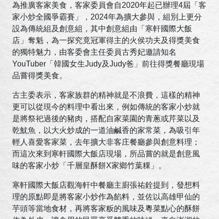
為推廣客家美食，客家委員會自2020年起已辦理4屆「客
家小炒全國爭霸賽」，2024年為擴大參與，組別上更分
設為傳統組及創意組，其中創意組由「寒軒國際大飯
店」奪魁，為一探究竟冠軍得主的火侯功夫及得獎美食
的獨特魅力，由客委會主任委員古秀妃邀請知名
YouTuber「韓國女生Judy及Judy爸」前往得獎餐廳現場
品嘗得獎美食。
古主委表示，客家族群的精神就是不浪費，這樣的精神
更可以從現今的料理中看出來，例如傳統的客家小炒就
是將祭祀過後的豬肉，搭配自家菜園的青蔥或芹菜以及
乾魷魚，以大火炒成的一道油鹹香的家常菜，為吸引年
輕人喜愛客家菜，去年擴大非客庄餐廳參與創意料理；
而這次來到寒軒國際大飯店現場，所品嘗的就是創意風
味的客家小炒「千層皇酥餅X家鄉竹葉粿」。
寒軒國際大飯店觀海軒中餐廳主廚張祐銓提到，發想料
理的原點即是將客家小炒作為餡料，並佐以高雄甲仙的
芋頭等當地食材，再將客家粄的風味及粵菜點心的酥餅