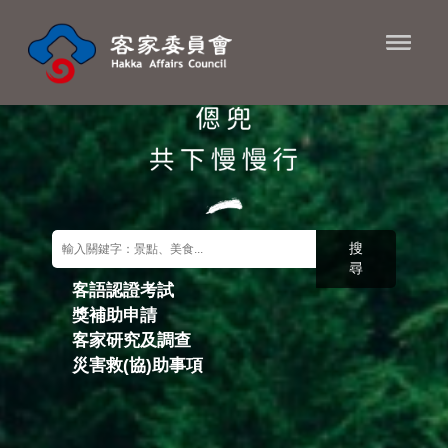
進入內容區塊
搜
尋
客語認證考試
獎補助申請
關鍵字搜尋
客家研究及調查
災害救(協)助事項