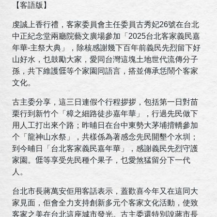
【客語版】
虔誠上香行禮，客家委員會主任委員古秀妃26號在台北
中正紀念堂兩廳院藝文廣場參加「2025台北客家義民嘉
年華-主祭大典」，除核感謝幾下百年前義民先烈留下好
山好水，乜鼓勵大家，愛同台灣這塊土地世代流傳分子
孫，共下維護𠊎等个家園同語言，搭並傳承恁鬧个客家
文化。
古主委分享，這三日連假个行程拶拶，包括第一日對苗
栗行到新竹个「樟之細路徒步嘉年華」，行過先民做下
用人工打出來个路；昨晡日在台中東勢大茅埔揹轎參加
个「龍神山水祭」，共樣係為著感念先民開墾个水圳；
到今晡日「台北客家義民嘉年華」，感謝義民先烈守護
家園。𠊎等享受先民種个果子，乜愛煞猛留分下一代
人。
台北市長蔣萬安佢用客話表示，蓋歡喜今年又在這同大
家見面，佢會全力支持創新多元个客家文化活動，使致
客家之美在台北這座城市發光。古主委還特別說蔣市長