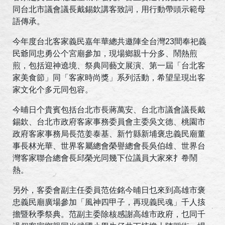
同台北市議會議長戴錫欽講客致詞，用行動帶頭示範母
語傳承。
今年度台北客家義民嘉年華總共邀陣全台灣23間奉祀義
民爺同忠勇公个宮廟參加，現場鄉親十分多、鬧熱煎
煎，包括迎神遶境、祭典同藝文展演、第一屆「台北客
家美食節」同「客家時尚獎」系列活動，希望呈現出客
家文化个多元同包容。
今晡日个貴賓包括台北市長蔣萬安、台北市議會議長戴
錫欽、台北市政府客家事務委員會主委吳文德、桃園市
政府客家事務局長范姜泰基、新竹縣新埔褒忠義民廟董
事長林光華、世界客屬總會榮譽總會長吳伯雄、世界台
灣客家聯合總會長邱榮光同幾下位議員大家來扌帣鬧
熱。
另外，客委會副主任委員范佐銘今晡日乜來到高雄市褒
忠義民廟廣場參加「風神四甲子，再現義民魂」千人㧡
擔暨秋季祭典。范副主委除核感謝高雄市政府，乜同千