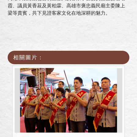
霞、議員黃香菽及黃柏霖、高雄市褒忠義民廟主委陳上
梁等貴賓，共下見證客家文化在地深耕的魅力。
相關圖片：