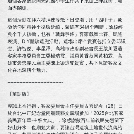
過個客家鄉親同光武國小學生仔共下㧡擔上陣踩街，場
面盡鬧棚。
這個活動在拜六禮拜連等幾下日登場，用「四甲子」象
徵信仰同精神个循環延續，聚總有34組个團體，除核經
典个千人㧡擔，乜有「戰舞爭鋒」客家戰舞比賽、民謠
表演、DIY體驗這兜活動。這場出席个貴賓包括立委邱議
瑩、許智傑、李昆澤、高雄市政府副秘書長王啟川還過
客家事務委員會主委楊瑞霞、議員黃香菽同黃柏霖、高
雄市褒忠義民廟主委陳上梁這兜貴賓，共下見證客家文
化在地深耕个魅力。
-------------------------------------
【華語版】
虔誠上香行禮，客家委員會主任委員古秀妃今（26）日
於台北中正紀念堂兩廳院藝文廣場參加「2025台北客家
義民嘉年華-主祭大典」，除感謝數百年前義民先烈留下
好山好水，也期勉大家，要讓台灣這塊土地世代流傳給