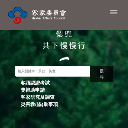
進入內容區塊
搜
尋
客語認證考試
獎補助申請
關鍵字搜尋
客家研究及調查
災害救(協)助事項