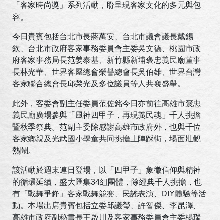
「客家時尚獎」系列活動，盼呈現客家文化的多元與包
容。
今日貴賓包括台北市長蔣萬安、台北市議會議長戴錫
欽、台北市政府客家事務委員會主委吳文德、桃園市政
府客家事務局長范姜泰基、新竹縣新埔褒忠義民廟董事
長林光華、世界客屬總會榮譽總會長吳伯雄、世界台灣
客家聯合總會長邱榮光及多位議員等人共襄盛舉。
此外，客委會副主任委員范佐銘今日亦前往高雄市褒忠
義民廟廣場參與「風神四甲子，再現義民魂」千人挑擔
暨秋季祭典。范副主委除感謝高雄市政府外，也與千位
客家鄉親及光武國小學童共同挑擔上陣踩街，場面壯觀
熱鬧。
該活動於週末連日登場，以「四甲子」象徵信仰與精神
的循環延續，盛大匯集34組團體，除經典千人挑擔，也
有「戰舞爭鋒」客家戰舞競賽、民謠表演、DIY體驗等活
動。本場出席貴賓包括立委邱議瑩、許智傑、李昆澤、
高雄市政府副秘書長王啟川及客家事務委員會主委楊瑞