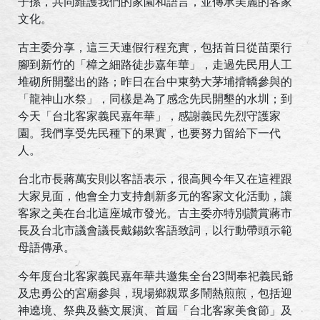
子孫，共同維護我們的家園和語言，並傳承美麗的客家
文化。
古主委分享，這三天連假行程充實，包括首日從苗栗行
腳到新竹的「樟之細路徒步嘉年華」，走過先民用人工
堆砌所開鑿出的路；昨日在台中東勢大茅埔揹轎參與的
「龍神山水祭」，同樣是為了感念先民開墾的水圳；到
今天「台北客家義民嘉年華」，感謝義民先烈守護家
園。我們享受先民種下的果實，也要努力留給下一代
人。
台北市長蔣萬安則以客語表示，很高興今年又在這裡跟
大家見面，他會全力支持創新多元的客家文化活動，讓
客家之美在台北這座城市發光。古主委亦特別讚賞蔣市
長及台北市議會議長戴錫欽客語致詞，以行動帶頭示範
母語傳承。
今年度台北客家義民嘉年華共邀集全台23間奉祀義民爺
及忠勇公的宮廟參與，現場鄉親眾多鬧熱煎煎，包括迎
神遶境、祭典及藝文展演、首屆「台北客家美食節」及