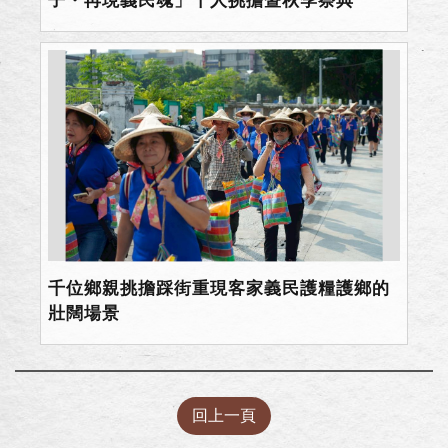
子・再現義民魂」千人挑擔暨秋季祭典
千位鄉親挑擔踩街重現客家義民護糧護鄉的
壯闊場景
回上一頁