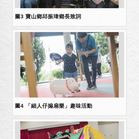
圖3 寶山鄉邱振瑋鄉長致詞
圖4 「細人仔搧扇樂」趣味活動