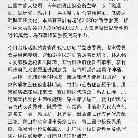
山國中盛大登場，今年由寶山鄉公所主辦，以「隘運
動、隘玩客、隘共下」為主軸，結合健康運動、低碳通
勤與客庄文化。本屆賽事計有超過2,000名選手參賽，預
估兩天活動參與人次突破4,000人，大會更祭出總獎金超
過40萬元，為賽事增添熱度與競爭力。
今日出席活動的貴賓尚包括徐欣瑩立法委員、客家委員
會委員何義爐、運動部全民運動署房署長瑞文、林思銘
立委服務處秘書呂陳璋、新竹縣政府秘書石華平、新竹
縣政府民政處羅玉珠副處長、新竹縣議會議員邱坤桶、
王辰翔、北埔鄉長莊明增、峨眉鄉代理鄉長田昭容、屏
東內埔鄉主任秘書林明志、竹北市公所秘書羅子淮、屏
東麟洛鄉課員邱東茂、寶山鄉民代表會主席古仁樺、北
埔鄉民代表會主席徐鏡明、副主席李瑞玉、寶山鄉民代
表會代表黃秀珠、陳秀霞、何鎂羚、北埔鄉民代表會代
表陳姜玉蘭、溫庭枋、林秀菊、峨眉鄉民代表會代表鍾
正隆、寶山鄉農會理事長余合能、寶山國中校長吳秉
叡、新城國小校長黎萬興、北埔國中校長曾煥君及峨眉
國小校長彭煥章，共同見證活動盛況。