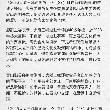
「2026大隘三鄉運動會」今（27）日在新竹縣寶山國中
盛大登場，客家委員會副主任委員廖育珮代表主委古秀
妃出席開幕式，期盼透過運動會讓更多人認識大隘三鄉
的歷史，並深化對客家文化的了解。
廖副主委表示，大隘三鄉運動會停辦40多年後，於2023
年盛大復辦，不僅是一場運動賽事，更是客庄文化傳承
的重要象徵。客委會支持復辦，正是希望透過運動讓大
家認識大隘三鄉的歷史文化及凝聚團結精神，同時營造
講客語的生活環境，也期盼未來運動會能重現昔日「人
人講客」的盛況，讓客語與客庄文化持續扎根、世代傳
承。
寶山鄉長邱振瑋則說，大隘三鄉運動會是客庄情感交流
的重要平台，今年更有南部客庄（屏東縣內埔鄉，佳冬
鄉及麟洛鄉）前來共襄盛舉，希望大家發揮客家人「硬
頸、不服輸」的精神，在競技中交流、在活動中凝聚情
誼。
「2026大隘三鄉運動會」今（27）、明（28）兩日在寶