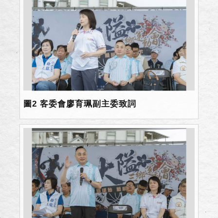
圖2 客委會廖育珮副主委致詞