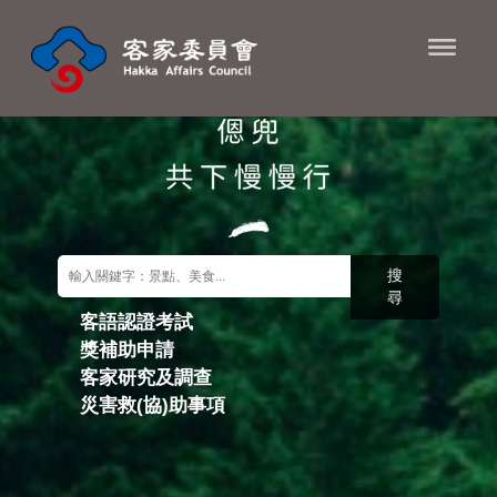
進入內容區塊
搜
尋
客語認證考試
獎補助申請
關鍵字搜尋
客家研究及調查
災害救(協)助事項