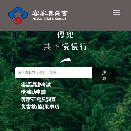
進入內容區塊
搜
尋
客語認證考試
獎補助申請
關鍵字搜尋
客家研究及調查
災害救(協)助事項