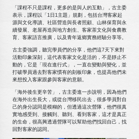
「課程不只是課程，更多的是與人的互動」，古主委
表示，課程以「1日1主題」規劃，包括台灣客家起
源與文化導讀、社區營造與長者照顧、山林保育與永
續發展、老屋再造與地方創生、客家茶文化與食農教
育、客家語言推廣，以及青年返鄉實務經驗分享等。
古主委強調，聽完學員們的分享，他們這7天下來對
活動印象深刻，這代表客家文化是活的，不是靜止不
動的，它是「現在進行式」，一直在變動與變化，並
打破學員過去對客家慣有的刻板印象，也提高他們未
來想投入客家跟參與客家的意願。
「海外後生更辛苦」，古主委進一步說明，因為他們
在海外出生長大，或從台灣移民出去，很多學員對自
己的身分認同是模糊的，但透過這次營隊，他們很真
實地感受到、接觸到、聽到、看到客家，這才是真正
的生命，很高興透過營隊可以幫助他們找回自己，找
回對客家的認同。