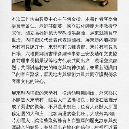
本次工作坊由客發中心主任何金樑、本書作者客委會
委員黃啟仁、老師莊蘭英、國立彰化師範大學教授李
宗信、國立高雄師範大學教授洪馨蘭、屏東縣議員李
世淦、內埔鄉民代會表代表鍾國雄、屏東縣內埔鄉豐
田村村長陳卉于、東勢村村長鍾貴郡、東片村村長黃
日禓、六堆原鄉讀書學會總幹事賴士安及茄冬文史協
會前理事長楊景謀等地方代表共同出席，現場交流熱
烈，共同討論村史的概念與精神價值，並重新認識自
己的客庄聚落，展現地方與學術力量共同守護與傳承
客家文化的決心。
屏東縣內埔鄉的東勢村，從清領時期開始，外來移民
不斷進入東勢村，隨著人口逐漸增長，慢慢在這裡形
成了緊密的聚落。不只是東勢庄，也有大路關人所遷
移定居的大和庄、北客南遷的臺北庄，大致分為3個
時期遷入，讓這些聚落擁有各自豐厚的歷史故事與交
匯融合的結果，亦發展出在地化的信仰，村裡可以看