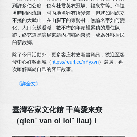
到許多伯公廟，也有杜君英衣冠塚、福泉堂等。伴隨
著時間的流逝，村內地名雖有所變遷，但就如同屹立
不搖的大武山，在山腳下的東勢村，無論名字如何變
化、人口怎樣遞減，數不盡的年頭裡累積的居住陳
跡，終究還是讓屏東縣內埔鄉的東勢，成為外移居民
的新故鄉。
除了今日活動外，更多客庄村史新書資訊，歡迎至客
發中心好客商城（
https://reurl.cc/nYyxvn
）選購，再
次瞭解屬於自己的客庄故事。
《詳全文》
臺灣客家文化館 千萬愛來尞
（qienˊ van oi loiˇ liau)！