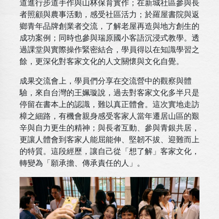
道進行步道手作與山林保育實作；在新城社區參與長
者照顧與農事活動，感受社區活力；於羅屋書院與返
鄉青年品牌創業者交流，了解老屋再造與地方創生的
成功案例；同時也參與瑞原國小客語沉浸式教學。透
過課堂與實際操作緊密結合，學員得以在知識學習之
餘，更深化對客家文化的人文關懷與文化自覺。
成果交流會上，學員們分享在交流營中的觀察與體
驗，來自台灣的王姵璇說，過去對客家文化多半只是
停留在書本上的認識，難以真正體會。這次實地走訪
樟之細路，有機會親身感受客家人當年遷居山區的艱
辛與自力更生的精神；與長者互動、參與青銀共居，
更讓人體會到客家人能屈能伸、堅韌不拔、迎難而上
的特質。這段經歷，讓自己從「想了解」客家文化，
轉變為「願承擔、傳承責任的人」。