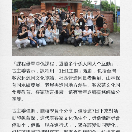
「課程毋單淨係課程，還過多个係人同人个互動」，
古主委表示，課程用「1日1主題」規劃，包括台灣
客家起源同文化導讀、社區營造同長者照顧、山林保
育同永續發展、老屋再造同地方創生、客家茶文化同
食農教育、客家語言推廣，還有青年返鄉實務經驗分
享等。
古主委強調，聽核學員个分享，佢等這7日下來對活
動印象蓋深，這代表客家文化係生个，毋係恬靜毋會
停動个，佢係「現在進行式」，緊在該變動同變化，