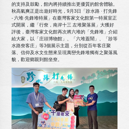
的支持及鼓勵，館內將持續推出更優質的館舍體驗。
秋高氣爽正是出遊好時光，9月3日「跈水路 · 打先鋒
- 六堆·先鋒堆特展」在臺灣客家文化館第一特展室正
式開展，繼「行尞，南岸十三 左堆聚落展」大獲好
評後，臺灣客家文化館再次將六堆的「先鋒堆」介紹
給大家，以「庄頭博物館」、「六堆蓋鬧」、「跈等
水路尞客庄」等3個展示主題，分別從百年客庄聚
落、信仰及水文生態來呈現萬巒先鋒堆獨有之聚落風
貌，歡迎鄉親到館坐尞。