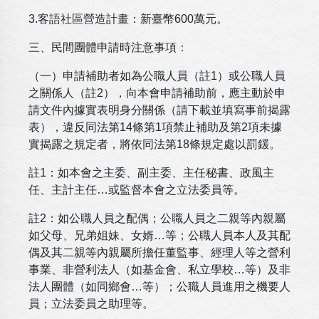
3.客語社區營造計畫：新臺幣600萬元。
三、民間團體申請時注意事項：
（一）申請補助者如為公職人員（註1）或公職人員
之關係人（註2），向本會申請補助前，應主動於申
請文件內據實表明身分關係（請下載並填寫事前揭露
表），違反同法第14條第1項禁止補助及第2項未據
實揭露之規定者，將依同法第18條規定處以罰鍰。
註1：如本會之主委、副主委、主任秘書、政風主
任、主計主任…或監督本會之立法委員等。
註2：如公職人員之配偶；公職人員之二親等內親屬
如父母、兄弟姐妹、女婿…等；公職人員本人及其配
偶及其二親等內親屬所擔任董監事、經理人等之營利
事業、非營利法人（如基金會、私立學校…等）及非
法人團體（如同鄉會…等）；公職人員進用之機要人
員；立法委員之助理等。