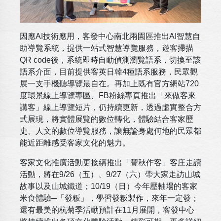
因應AI技術應用，客發中心南北兩園區推出AI智慧自
助導覽系統，提供一站式智慧導覽服務，遊客掃描
QR code後，系統即時自動偵測瀏覽語系，切換至該
語系介面，目前提供客英日韓4種語系服務，民眾觀
展一支手機聽導覽最自在。再加上既有官方網站720
度環景線上導覽專區、FB粉絲專頁推出「來做客來
講客」線上導覽短片，仍持續更新，透過虛實整合方
式展現，將實體展覽的數位轉化，體驗結合客家歷
史、人文的數位導覽服務，讓無論身處何地的民眾都
能近距離感受客家文化的魅力。
客家文化推廣活動更接續推出「豐秋作客」客庄走讀
活動，將在9/26（五）、9/27（六）帶大家走訪山城
故事以及山城鐵道；10/19（日）今年壓軸場的客家
米食體驗─「發粄」，學習發粄製作，來年一定發；
還有最美的杭菊季活動預計在11月展開，客發中心