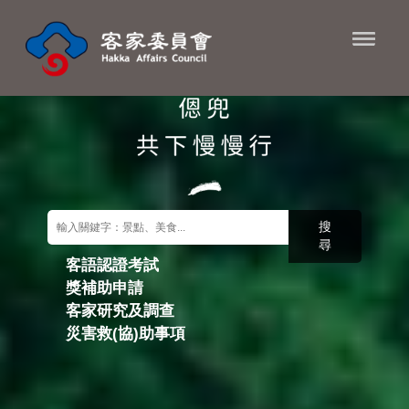
進入內容區塊
搜
尋
客語認證考試
獎補助申請
關鍵字搜尋
客家研究及調查
災害救(協)助事項