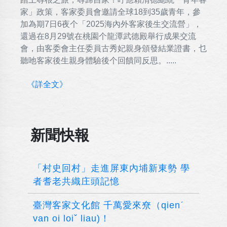
家」政策，客家委員會邀請全球18到35歲青年，參
加為期7日6夜个「2025海內外客家後生交流營」，
還過在8月29號在桃園个龍潭武德殿舉行成果交流
會，由客委會主任委員古秀妃親身頒發結業證書，乜
聽吔客家後生親身體驗後个回饋同反思。.....
《詳全文》
新聞快報
「村史回村」走進屏東內埔新東勢 學
者耆老共織庄頭記憶
臺灣客家文化館 千萬愛來尞（qienˊ
van oi loiˇ liau)！