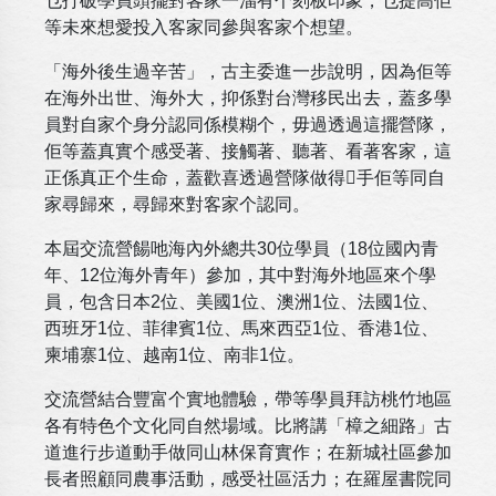
乜打破學員頭擺對客家一溜有个刻板印象，乜提高佢
等未來想愛投入客家同參與客家个想望。
「海外後生過辛苦」，古主委進一步說明，因為佢等
在海外出世、海外大，抑係對台灣移民出去，蓋多學
員對自家个身分認同係模糊个，毋過透過這擺營隊，
佢等蓋真實个感受著、接觸著、聽著、看著客家，這
正係真正个生命，蓋歡喜透過營隊做得𢯭手佢等同自
家尋歸來，尋歸來對客家个認同。
本屆交流營餳吔海內外總共30位學員（18位國內青
年、12位海外青年）參加，其中對海外地區來个學
員，包含日本2位、美國1位、澳洲1位、法國1位、
西班牙1位、菲律賓1位、馬來西亞1位、香港1位、
柬埔寨1位、越南1位、南非1位。
交流營結合豐富个實地體驗，帶等學員拜訪桃竹地區
各有特色个文化同自然場域。比將講「樟之細路」古
道進行步道動手做同山林保育實作；在新城社區參加
長者照顧同農事活動，感受社區活力；在羅屋書院同