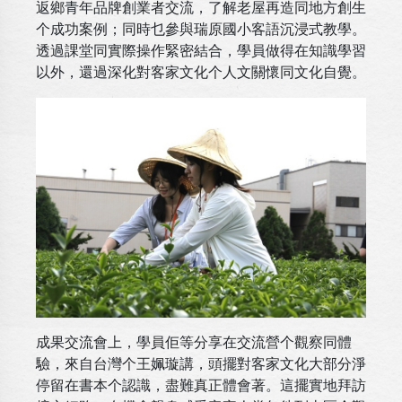
返鄉青年品牌創業者交流，了解老屋再造同地方創生
个成功案例；同時乜參與瑞原國小客語沉浸式教學。
透過課堂同實際操作緊密結合，學員做得在知識學習
以外，還過深化對客家文化个人文關懷同文化自覺。
成果交流會上，學員佢等分享在交流營个觀察同體
驗，來自台灣个王姵璇講，頭擺對客家文化大部分淨
停留在書本个認識，盡難真正體會著。這擺實地拜訪