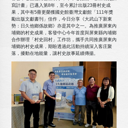
寫計畫」已邁入第8年，至今累計出版23冊村史成
果，其中有5冊更榮獲國史館臺灣文獻館「111年獎
勵出版文獻書刊」佳作，今日分享《大武山下新東
勢：日久他鄉係故鄉》亦是其中之一。為推廣屏東內
埔鄉的村史成果，客發中心今年首度與屏東縣內埔鄉
合作辦理「村史回村」工作坊，攜手共同推廣屏東內
埔鄉的村史成果，期盼透過此活動持續深入客庄聚
落，擾動在地能量，讓村史故事延續傳揚。