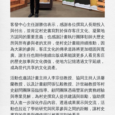
客發中心主任謝勝信表示，感謝各位撰寫人長期投入
與付出，並肯定村史書寫對於保存客庄文化、凝聚地
方認同的重要意義；也感謝計畫執行團隊彰師大歷史
所與所有參與者的支持，使村史計畫能持續推動，因
為大家的參與，客庄文化的傳承道路將更加穩固與寬
廣。謝主任也期待後續出版成果能讓更多人看見客庄
的歷史故事與文化價值，使地方記憶透過文字延續，
成為世代共享的文化資產。
活動也邀請計畫主持人李宗信教授、協同主持人洪馨
蘭教授，以及計畫顧問張弘毅教授、許世融教授等村
史顧問團隊蒞臨指導。顧問團隊憑藉豐富的實務經驗
與專業見解，為村史撰寫人提供建議與鼓勵，協助撰
寫人進一步深化作品內容。透過成果展示與交流，活
動也拉近了學術研究與民眾參與之間的距離，讓村史
書寫的意義與價值得以被更深刻地看見。