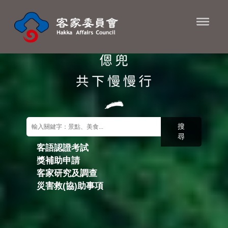
進入內容區塊
搜
尋
客語認證考試
獎補助申請
關鍵字搜尋
客家研究及調查
災害救(協)助事項