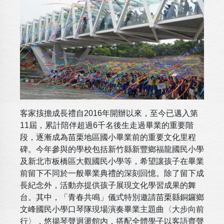
客家㧡擔成長禮自2016年開辦以來，至今已邁入第
11屆，累計陪伴超過6千名後生走過畢業的重要階
段，逐漸成為苗栗地區國小畢業前的重要文化里程
碑。今年參與的學校包括新竹縣新豐鄉福龍國民小學
及新北市板橋區大觀國民小學等，希望讓孩子在畢業
前留下不同於一般畢業典禮的深刻回憶。除了留下成
長紀念外，活動亦提供孩子展現文化學習成果的舞
台。其中，「青春共鳴」儀式特別邀請苗栗縣銅鑼鄉
文峰國民小學口琴隊現場演奏畢業主題曲〈大步向前
行〉，悠揚琴聲迴盪館內，搭配全體學子以客語齊聲