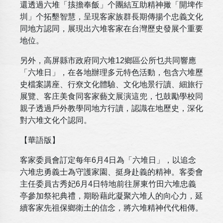
還透過六堆「㧡擔奉飯」个團結互助精神撖「開埤作
圳」个拓墾智慧，呈現客家族群長期傳揚个忠義文化
同地方認同，展現出六堆客家在台灣歷史發展个重要
地位。
另外，高屏縣市政府同六堆12鄉區公所乜共同響應
「六堆日」，在各地辦理多元特色活動，包含六堆歷
史檔案講座、行尞文化體驗、文化地景行讀、細旅行
展覽、客庄美食同客家藝文展演這兜，乜鼓勵學校同
親子透過戶外教學同地方行讀，認識在地歷史，深化
對六堆文化个認同。
【華語版】
客家委員會訂定每年6月4日為「六堆日」，以追念
六堆忠勇義士為守護家園、挺身赴義的精神。客委會
主任委員古秀妃6月4日特地前往屏東竹田六堆忠義
亭參加祭祀典禮，期盼藉此凝聚六堆人的向心力，延
續客家先祖保鄉衛土的信念，將六堆精神代代相傳。