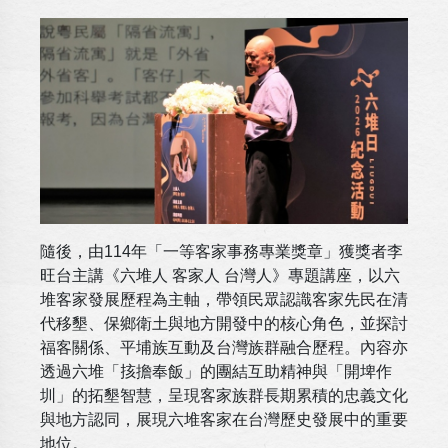
隨後，由114年「一等客家事務專業獎章」獲獎者李
旺台主講《六堆人 客家人 台灣人》專題講座，以六
堆客家發展歷程為主軸，帶領民眾認識客家先民在清
代移墾、保鄉衛土與地方開發中的核心角色，並探討
福客關係、平埔族互動及台灣族群融合歷程。內容亦
透過六堆「㧡擔奉飯」的團結互助精神與「開埤作
圳」的拓墾智慧，呈現客家族群長期累積的忠義文化
與地方認同，展現六堆客家在台灣歷史發展中的重要
地位。