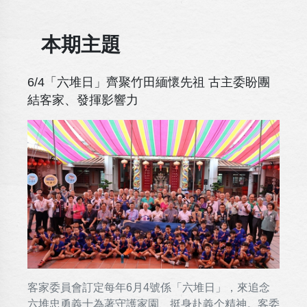
本期主題
6/4「六堆日」齊聚竹田緬懷先祖 古主委盼團
結客家、發揮影響力
客家委員會訂定每年6月4號係「六堆日」，來追念
六堆忠勇義士為著守護家園、挺身赴義个精神。客委