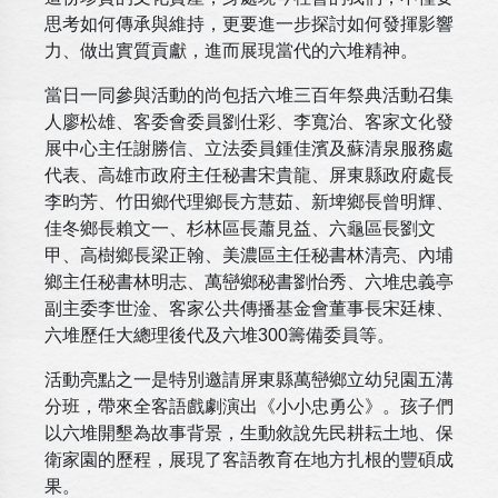
思考如何傳承與維持，更要進一步探討如何發揮影響
力、做出實質貢獻，進而展現當代的六堆精神。
當日一同參與活動的尚包括六堆三百年祭典活動召集
人廖松雄、客委會委員劉仕彩、李寬治、客家文化發
展中心主任謝勝信、立法委員鍾佳濱及蘇清泉服務處
代表、高雄市政府主任秘書宋貴龍、屏東縣政府處長
李昀芳、竹田鄉代理鄉長方慧茹、新埤鄉長曾明輝、
佳冬鄉長賴文一、杉林區長蕭見益、六龜區長劉文
甲、高樹鄉長梁正翰、美濃區主任秘書林清亮、內埔
鄉主任秘書林明志、萬巒鄉秘書劉怡秀、六堆忠義亭
副主委李世淦、客家公共傳播基金會董事長宋廷棟、
六堆歷任大總理後代及六堆300籌備委員等。
活動亮點之一是特別邀請屏東縣萬巒鄉立幼兒園五溝
分班，帶來全客語戲劇演出《小小忠勇公》。孩子們
以六堆開墾為故事背景，生動敘說先民耕耘土地、保
衛家園的歷程，展現了客語教育在地方扎根的豐碩成
果。