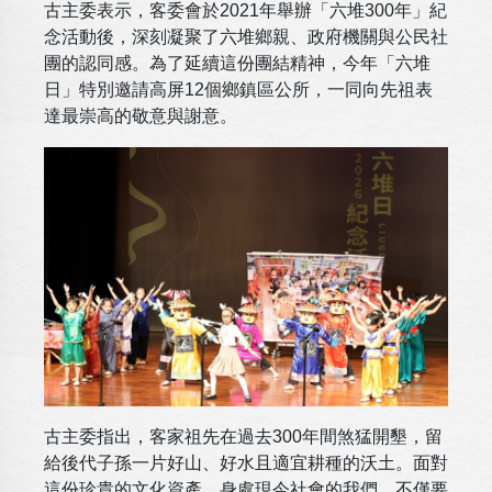
古主委表示，客委會於2021年舉辦「六堆300年」紀
念活動後，深刻凝聚了六堆鄉親、政府機關與公民社
團的認同感。為了延續這份團結精神，今年「六堆
日」特別邀請高屏12個鄉鎮區公所，一同向先祖表
達最崇高的敬意與謝意。
古主委指出，客家祖先在過去300年間煞猛開墾，留
給後代子孫一片好山、好水且適宜耕種的沃土。面對
這份珍貴的文化資產，身處現今社會的我們，不僅要