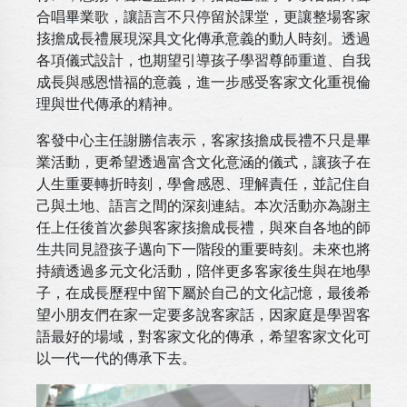
合唱畢業歌，讓語言不只停留於課堂，更讓整場客家
㧡擔成長禮展現深具文化傳承意義的動人時刻。透過
各項儀式設計，也期望引導孩子學習尊師重道、自我
成長與感恩惜福的意義，進一步感受客家文化重視倫
理與世代傳承的精神。
客發中心主任謝勝信表示，客家㧡擔成長禮不只是畢
業活動，更希望透過富含文化意涵的儀式，讓孩子在
人生重要轉折時刻，學會感恩、理解責任，並記住自
己與土地、語言之間的深刻連結。本次活動亦為謝主
任上任後首次參與客家㧡擔成長禮，與來自各地的師
生共同見證孩子邁向下一階段的重要時刻。未來也將
持續透過多元文化活動，陪伴更多客家後生與在地學
子，在成長歷程中留下屬於自己的文化記憶，最後希
望小朋友們在家一定要多說客家話，因家庭是學習客
語最好的場域，對客家文化的傳承，希望客家文化可
以一代一代的傳承下去。