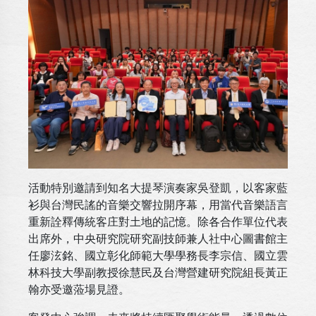
活動特別邀請到知名大提琴演奏家吳登凱，以客家藍
衫與台灣民謠的音樂交響拉開序幕，用當代音樂語言
重新詮釋傳統客庄對土地的記憶。除各合作單位代表
出席外，中央研究院研究副技師兼人社中心圖書館主
任廖泫銘、國立彰化師範大學學務長李宗信、國立雲
林科技大學副教授徐慧民及台灣營建研究院組長黃正
翰亦受邀蒞場見證。