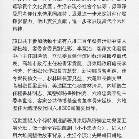
這珍貴个文化資產，生活在現今社會个𠊎等，毋單淨
愛思考仰仔來傳承同維持，還愛進一步來探討仰仔發
揮影響力、做出實質貢獻，進一步來展現當代个六堆
精神。
該日共下參加活動个還有六堆三百年祭典活動召集人
廖松雄、客委會委員劉仕彩、李寬治、客家文化發展
中心主任謝勝信、立法委員鍾佳濱同蘇清泉服務處代
表、高雄市政府主任秘書宋貴龍、屏東縣政府處長李
昀芳、竹田鄉代理鄉長方慧茹、新埤鄉長曾明輝、佳
冬鄉長賴文一、杉林區長蕭見益、六龜區長劉文甲、
高樹鄉長梁正翰、美濃區主任秘書林清亮、內埔鄉主
任秘書林明志、萬巒鄉秘書劉怡秀、六堆忠義亭副主
委李世淦、客家公共傳播基金會董事長宋廷棟、六堆
歷任大總理後代同六堆300籌備委員等。
活動蓋餳人个係特別邀請著屏東縣萬巒鄉立幼兒園五
溝分班，做一齣全客語戲劇《小小忠勇公》。細人仔
用六堆開墾做故事背景，生活个演出先民耕田耕地、