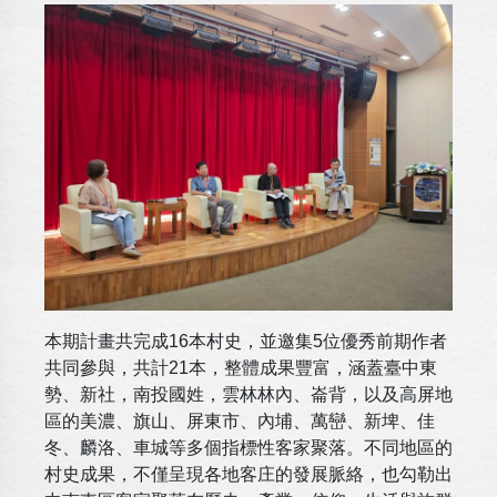
本期計畫共完成16本村史，並邀集5位優秀前期作者
共同參與，共計21本，整體成果豐富，涵蓋臺中東
勢、新社，南投國姓，雲林林內、崙背，以及高屏地
區的美濃、旗山、屏東市、內埔、萬巒、新埤、佳
冬、麟洛、車城等多個指標性客家聚落。不同地區的
村史成果，不僅呈現各地客庄的發展脈絡，也勾勒出