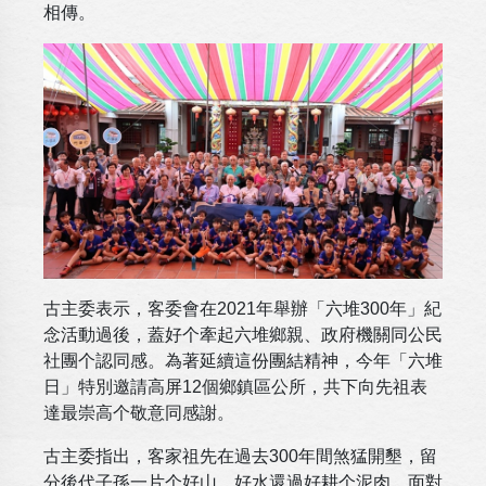
相傳。
古主委表示，客委會在2021年舉辦「六堆300年」紀
念活動過後，蓋好个牽起六堆鄉親、政府機關同公民
社團个認同感。為著延續這份團結精神，今年「六堆
日」特別邀請高屏12個鄉鎮區公所，共下向先祖表
達最崇高个敬意同感謝。
古主委指出，客家祖先在過去300年間煞猛開墾，留
分後代子孫一片个好山、好水還過好耕个泥肉。面對