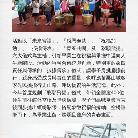
活動以「未來寄語」、「感恩奉茶」、「祝福加
勉」、「㧡擔傳承」、「青春共鳴」及「彩願飛揚」
六大儀式為主軸，引領畢業生在祝福與承擔中邁向人
生新階段。活動內容融合傳統與創新，特別重啟象徵
責任與傳承的「㧡擔傳承」儀式，讓學子肩挑扁擔前
行，親身感受成長與責任的重量，也呼應苗栗山城客
家先民挑擔行走山路、運送物資的生活記憶。此外，
今年首度規劃「彩願飛揚」儀式，帶領全體逾400位
師生前往館外空橋及階梯廣場，學子們高喊畢業宣言
後同步拋出繽紛彩帶，搭配象徵祝福的捲軸自空橋垂
掛而下，為畢業生留下燦爛且難忘的青春畫面。