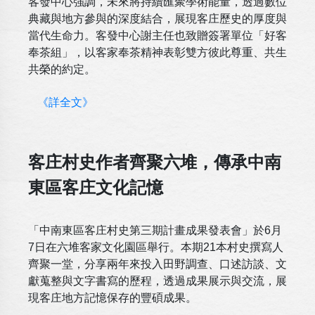
客發中心強調，未來將持續匯聚學術能量，透過數位
典藏與地方參與的深度結合，展現客庄歷史的厚度與
當代生命力。客發中心謝主任也致贈簽署單位「好客
奉茶組」，以客家奉茶精神表彰雙方彼此尊重、共生
共榮的約定。
《詳全文》
客庄村史作者齊聚六堆，傳承中南
東區客庄文化記憶
「中南東區客庄村史第三期計畫成果發表會」於6月
7日在六堆客家文化園區舉行。本期21本村史撰寫人
齊聚一堂，分享兩年來投入田野調查、口述訪談、文
獻蒐整與文字書寫的歷程，透過成果展示與交流，展
現客庄地方記憶保存的豐碩成果。