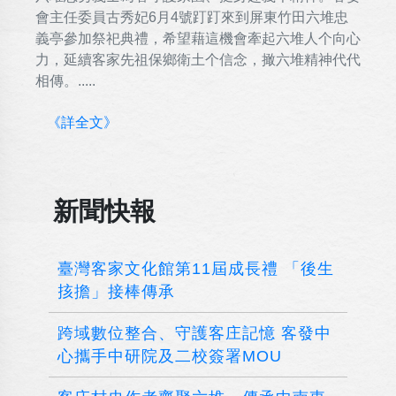
會主任委員古秀妃6月4號䟓䟓來到屏東竹田六堆忠
義亭參加祭祀典禮，希望藉這機會牽起六堆人个向心
力，延續客家先祖保鄉衛土个信念，撖六堆精神代代
相傳。.....
《詳全文》
新聞快報
臺灣客家文化館第11屆成長禮 「後生
㧡擔」接棒傳承
跨域數位整合、守護客庄記憶 客發中
心攜手中研院及二校簽署MOU