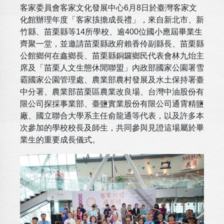
客家委員會客家文化發展中心6月8日於臺灣客家文
化館辦理年度「客家㧡擔成長禮」，來自新北市、新
竹縣、苗栗縣等14所學校、逾400位國小應屆畢業生
齊聚一堂，並邀請苗栗縣政府賴香伶副縣長、苗栗縣
公館鄉何在鑫鄉長、苗栗縣銅鑼鄉民代表會林九炲主
席及「苗栗人文生態休閒聯盟」內政部國家公園署雪
霸國家公園管理處、農業部農村發展及水土保持署臺
中分署、農業部苗栗區農業改良場、台灣中油股份有
限公司探採事業部、臺鹽實業股份有限公司通霄精鹽
廠、國立聯合大學系主任俞龍通等代表，以及許多本
次參加的學校校長及師生，共同參與見證這場屬於畢
業生的重要成長儀式。