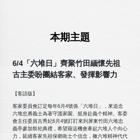
本期主題
6/4「六堆日」齊聚竹田緬懷先祖
古主委盼團結客家、發揮影響力
【客語版】
客家委員會訂定每年6月4號係「六堆日」，來追念
六堆忠勇義士為著守護家園、挺身赴義个精神。客委
會主任委員古秀妃6月4號䟓䟓來到屏東竹田六堆忠
義亭參加祭祀典禮，希望藉這機會牽起六堆人个向心
力，延續客家先祖保鄉衛土个信念，撖六堆精神代代