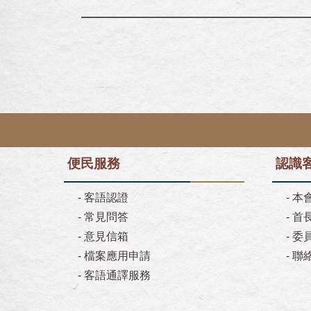
便民服務
認識
-
客語認證
-
本
-
常見問答
-
首
-
意見信箱
-
委
-
檔案應用申請
-
聯
-
客語通譯服務