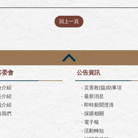
回上一頁
客委會
公告資訊
會介紹
-
災害救(協)助事項
長介紹
-
最新消息
員介紹
-
即時新聞澄清
絡我們
-
採購相關
-
電子報
-
活動轉知