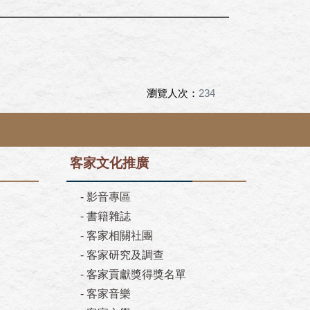
瀏覽人次：
234
客家文化推廣
-
影音專區
-
書籍雜誌
-
客家相關社團
-
客家研究及調查
-
客家貢獻獎得獎名單
-
客家音樂