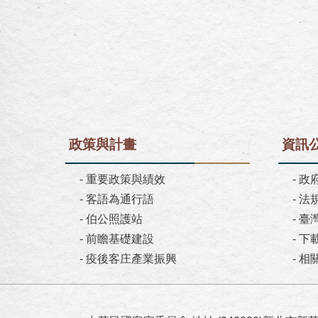
政策與計畫
資訊
-
重要政策與績效
-
政
-
客語為通行語
-
法
-
伯公照護站
-
臺
-
前瞻基礎建設
-
下
-
疫後客庄產業振興
-
相