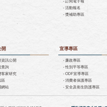
-
訂閱電子報
-
活動報名
-
獎補助專區
公開
宣導專區
府資訊公開
-
廉政專區
規查詢
-
性別平等專區
灣客家研究
-
ODF宣導專區
載區
-
消費者保護專區
關網站
-
安全及衛生防護專區