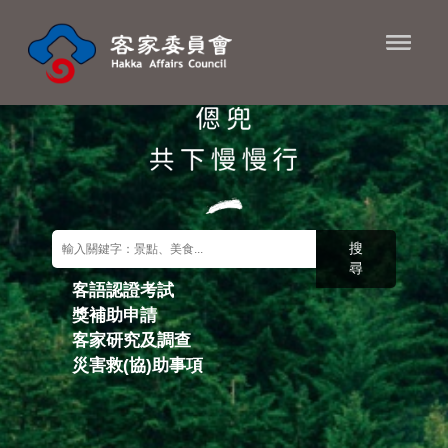
進入內容區塊
搜
尋
客語認證考試
獎補助申請
關鍵字搜尋
客家研究及調查
災害救(協)助事項