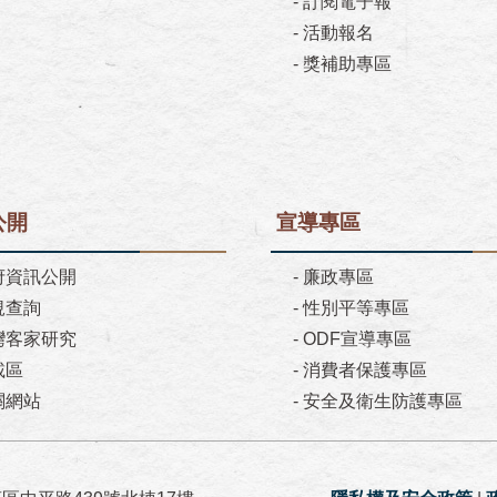
-
訂閱電子報
-
活動報名
-
獎補助專區
公開
宣導專區
府資訊公開
-
廉政專區
規查詢
-
性別平等專區
灣客家研究
-
ODF宣導專區
載區
-
消費者保護專區
關網站
-
安全及衛生防護專區