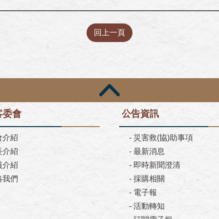
回上一頁
客委會
公告資訊
會介紹
-
災害救(協)助事項
長介紹
-
最新消息
員介紹
-
即時新聞澄清
絡我們
-
採購相關
-
電子報
-
活動轉知