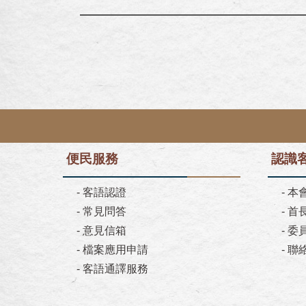
便民服務
認識
-
客語認證
-
本
-
常見問答
-
首
-
意見信箱
-
委
-
檔案應用申請
-
聯
-
客語通譯服務