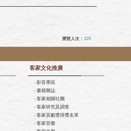
瀏覽人次：
320
客家文化推廣
-
影音專區
-
書籍雜誌
-
客家相關社團
-
客家研究及調查
-
客家貢獻獎得獎名單
-
客家音樂