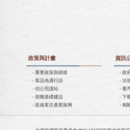
政策與計畫
資訊
-
重要政策與績效
-
政
-
客語為通行語
-
法
-
伯公照護站
-
臺
-
前瞻基礎建設
-
下
-
疫後客庄產業振興
-
相