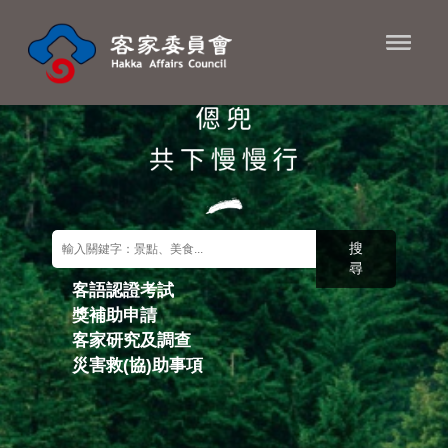
進入內容區塊
搜
尋
客語認證考試
獎補助申請
關鍵字搜尋
客家研究及調查
災害救(協)助事項