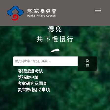
進入內容區塊
搜
尋
客語認證考試
獎補助申請
關鍵字搜尋
客家研究及調查
災害救(協)助事項