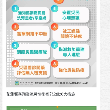
花蓮堰塞湖溢流災情衛福部啟動8大措施